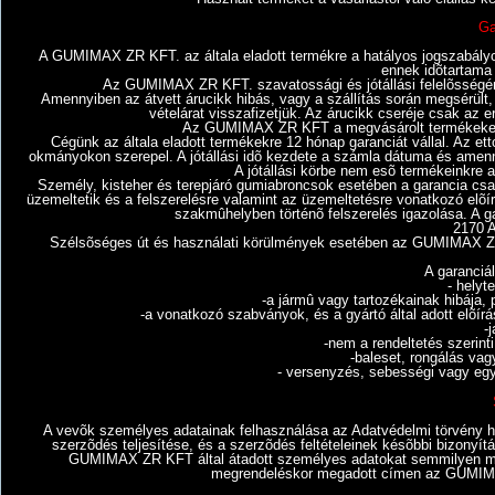
Ga
A GUMIMAX ZR KFT. az általa eladott termékre a hatályos jogszabályokn
ennek idõtartama a
Az GUMIMAX ZR KFT. szavatossági és jótállási felelõsségére
Amennyiben az átvett árucikk hibás, vagy a szállítás során megsérült, 
vételárat visszafizetjük. Az árucikk cseréje csak az
Az GUMIMAX ZR KFT a megvásárolt termékeket cs
Cégünk az általa eladott termékekre 12 hónap garanciát vállal. Az ettol
okmányokon szerepel. A jótállási idõ kezdete a számla dátuma és amennyib
A jótállási körbe nem esõ termékeinkre a
Személy, kisteher és terepjáró gumiabroncsok esetében a garancia csa
üzemeltetik és a felszerelésre valamint az üzemeltetésre vonatkozó elõírá
szakmûhelyben történõ felszerelés igazolása. A
2170 A
Szélsõséges út és használati körülmények esetében az GUMIMAX ZR KFT
A garanciá
- helyt
-a jármû vagy tartozékainak hibája, p
-a vonatkozó szabványok, és a gyártó által adott elõírá
-
-nem a rendeltetés szerin
-baleset, rongálás va
- versenyzés, sebességi vagy egy
A vevõk személyes adatainak felhasználása az Adatvédelmi törvény 
szerzõdés teljesítése, és a szerzõdés feltételeinek késõbbi bizonyítás
GUMIMAX ZR KFT által átadott személyes adatokat semmilyen módo
megrendeléskor megadott címen az GUMIMAX Z