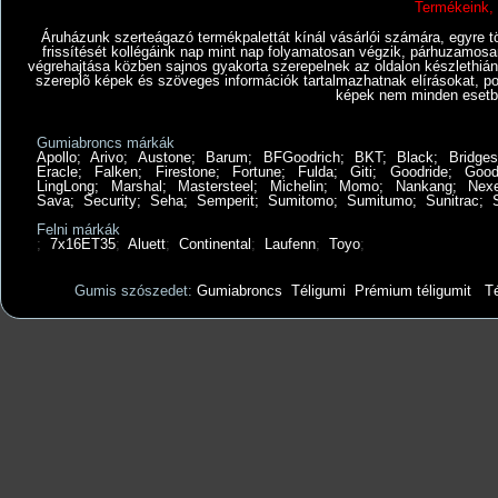
Termékeink, 
Áruházunk szerteágazó termékpalettát kínál vásárlói számára, egyre tö
frissítését kollégáink nap mint nap folyamatosan végzik, párhuzamosan
végrehajtása közben sajnos gyakorta szerepelnek az oldalon készlethiány
szereplõ képek és szöveges információk tartalmazhatnak elírásokat, po
képek nem minden esetbe
Gumiabroncs márkák
Apollo
;
Arivo
;
Austone
;
Barum
;
BFGoodrich
;
BKT
;
Black
;
Bridges
Eracle
;
Falken
;
Firestone
;
Fortune
;
Fulda
;
Giti
;
Goodride
;
Good
LingLong
;
Marshal
;
Mastersteel
;
Michelin
;
Momo
;
Nankang
;
Nex
Sava
;
Security
;
Seha
;
Semperit
;
Sumitomo
;
Sumitumo
;
Sunitrac
;
Felni márkák
;
7x16ET35
;
Aluett
;
Continental
;
Laufenn
;
Toyo
;
Gumis szószedet:
Gumiabroncs
Téligumi
Prémium téligumit
Té