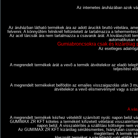
Az internetes áruházában azok vás
Az áruházban látható termékek ára az adott árucikk bruttó vételára, ame
felvenni. A könnyûfém felniknél feltüntetett ár tartalmazza a tehermentes
Az acél tárcsák ára nem tartalmazza a csavarok árát. A kiválasztott ter
automatikusan e-
Gumiabroncsokra csak és kizárólag p
Az esetleges adatrögzí
A megrendelt termékek árát a vevõ a termék átvételekor az eladó teleph
teljesítést el
A megrendelt termékeket belfödön az emailes visszaigazolás után 3 munk
átvételekor a vevõ elismervénnyel vagy a száml
Fizetés módja: ut
Csak olyan szállítási címre tudunk szállítást teljesíteni, a
A vásá
A megrendelt termékek kézhez vételétõl számított nyolc napon belül vás
GUMIMAX ZR KFT köteles a termékért kifizetett vételárat visszatéríteni
napon belül. A visszatérítés a szállítási költségre nem v
Az GUMIMAX ZR KFT kizárólag sérülésmentes, hiánytalan csomagolá
megtéríteni. A termék sé
Használt terméket a vásárlástól való elállás