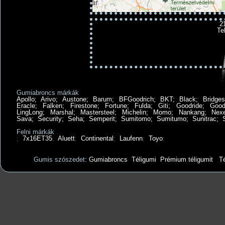
2
Te
Gumiabroncs márkák
Apollo
;
Arivo
;
Austone
;
Barum
;
BFGoodrich
;
BKT
;
Black
;
Bridges
Eracle
;
Falken
;
Firestone
;
Fortune
;
Fulda
;
Giti
;
Goodride
;
Good
LingLong
;
Marshal
;
Mastersteel
;
Michelin
;
Momo
;
Nankang
;
Nex
Sava
;
Security
;
Seha
;
Semperit
;
Sumitomo
;
Sumitumo
;
Sunitrac
;
Felni márkák
;
7x16ET35
;
Aluett
;
Continental
;
Laufenn
;
Toyo
;
Gumis szószedet:
Gumiabroncs
Téligumi
Prémium téligumit
Té