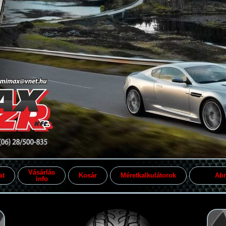
Vásárlás
at
Kosár
Méretkalkulátorok
Abr
info