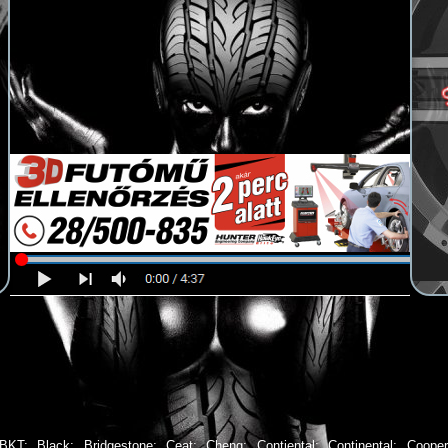
BKT
;
Black
;
Bridgestone
;
Ceat
;
Cheng
;
Contiental
;
Continental
;
Cooper