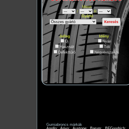
Méret
/
R
Gyártó
Jelleg
Idény
Új
Nyári
Használt
Téli
Defekttűrő
Négyévszakos
Gumiabroncs márkák
Apollo
;
Arivo
;
Austone
;
Barum
;
BFGoodrich
;