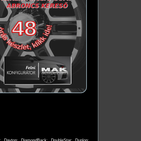
;
Dayton
;
DiamondBack
;
DoubleStar
;
Dunlop
;