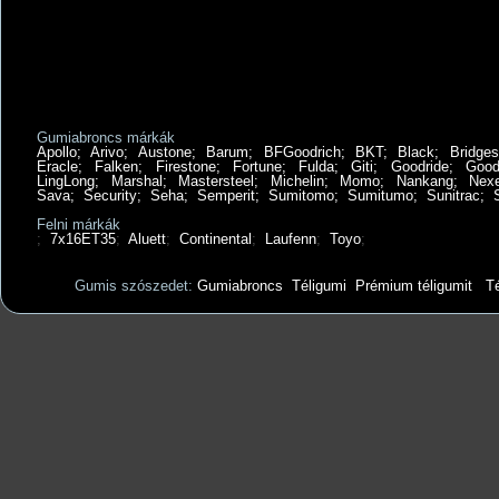
Gumiabroncs márkák
Apollo
;
Arivo
;
Austone
;
Barum
;
BFGoodrich
;
BKT
;
Black
;
Bridges
Eracle
;
Falken
;
Firestone
;
Fortune
;
Fulda
;
Giti
;
Goodride
;
Good
LingLong
;
Marshal
;
Mastersteel
;
Michelin
;
Momo
;
Nankang
;
Nex
Sava
;
Security
;
Seha
;
Semperit
;
Sumitomo
;
Sumitumo
;
Sunitrac
;
Felni márkák
;
7x16ET35
;
Aluett
;
Continental
;
Laufenn
;
Toyo
;
Gumis szószedet:
Gumiabroncs
Téligumi
Prémium téligumit
Té