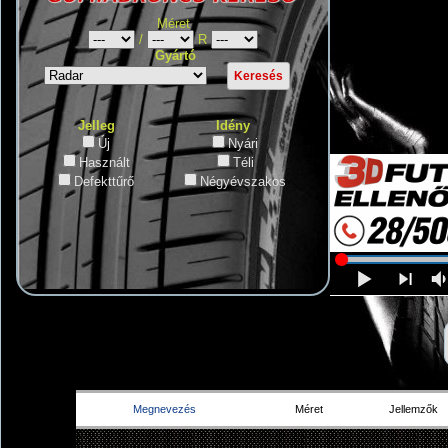
Méret
/
R
Gyártó
Jelleg
Idény
Új
Nyári
Használt
Téli
Defekttűrő
Négyévszakos
Megnevezés
Méret
Jellemzők