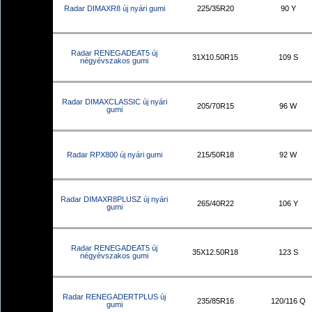
Radar DIMAXR8 új nyári gumi
225/35R20
90 Y
Radar RENEGADEAT5 új
31X10.50R15
109 S
négyévszakos gumi
Radar DIMAXCLASSIC új nyári
205/70R15
96 W
gumi
Radar RPX800 új nyári gumi
215/50R18
92 W
Radar DIMAXR8PLUSZ új nyári
265/40R22
106 Y
gumi
Radar RENEGADEAT5 új
35X12.50R18
123 S
négyévszakos gumi
Radar RENEGADERTPLUS új
235/85R16
120/116 Q
gumi