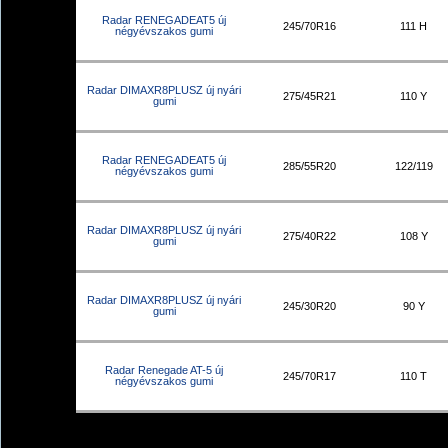
Radar RENEGADEAT5 új
245/70R16
111 H
négyévszakos gumi
Radar DIMAXR8PLUSZ új nyári
275/45R21
110 Y
gumi
Radar RENEGADEAT5 új
285/55R20
122/119
négyévszakos gumi
Radar DIMAXR8PLUSZ új nyári
275/40R22
108 Y
gumi
Radar DIMAXR8PLUSZ új nyári
245/30R20
90 Y
gumi
Radar Renegade AT-5 új
245/70R17
110 T
négyévszakos gumi