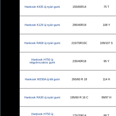
Hankook K435 új nyári gumi
155/65R14
75 T
Hankook K129 új nyári gumi
295/40R19
108 Y
Hankook RA58 új nyári gumi
215/70R15C
109/107 S
Hankook H750 új
235/40R18
95 Y
négyévszakos gumi
Hankook W330A új téli gumi
265/60 R 18
114 H
Hankook RA30 új nyári gumi
195/60 R 16 C
99/97 H
Hankook H750 új
175/70R14
88 T