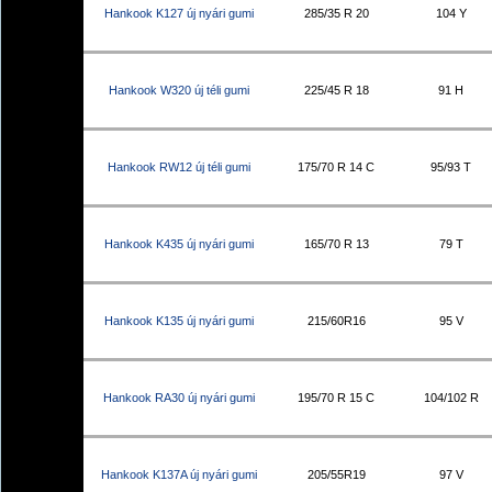
Hankook K127 új nyári gumi
285/35 R 20
104 Y
Hankook W320 új téli gumi
225/45 R 18
91 H
Hankook RW12 új téli gumi
175/70 R 14 C
95/93 T
Hankook K435 új nyári gumi
165/70 R 13
79 T
Hankook K135 új nyári gumi
215/60R16
95 V
Hankook RA30 új nyári gumi
195/70 R 15 C
104/102 R
Hankook K137A új nyári gumi
205/55R19
97 V