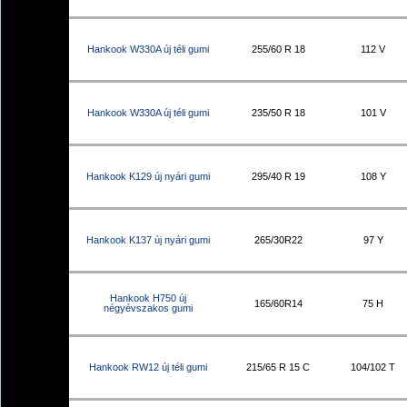
Hankook W330A új téli gumi
255/60 R 18
112 V
Hankook W330A új téli gumi
235/50 R 18
101 V
Hankook K129 új nyári gumi
295/40 R 19
108 Y
Hankook K137 új nyári gumi
265/30R22
97 Y
Hankook H750 új
165/60R14
75 H
négyévszakos gumi
Hankook RW12 új téli gumi
215/65 R 15 C
104/102 T