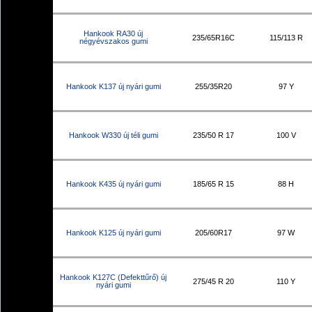
Hankook RA30 új
235/65R16C
115/113 R
négyévszakos gumi
Hankook K137 új nyári gumi
255/35R20
97 Y
Hankook W330 új téli gumi
235/50 R 17
100 V
Hankook K435 új nyári gumi
185/65 R 15
88 H
Hankook K125 új nyári gumi
205/60R17
97 W
Hankook K127C (Defekttűrő) új
275/45 R 20
110 Y
nyári gumi