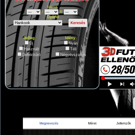
Méret
/
R
Gyártó
Jelleg
Idény
Új
Nyári
Használt
Téli
Defekttűrő
Négyévszakos
Megnevezés
Méret
Jellemzők