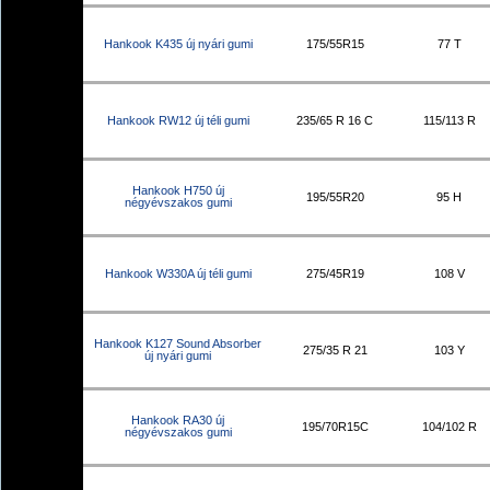
Hankook K435 új nyári gumi
175/55R15
77 T
Hankook RW12 új téli gumi
235/65 R 16 C
115/113 R
Hankook H750 új
195/55R20
95 H
négyévszakos gumi
Hankook W330A új téli gumi
275/45R19
108 V
Hankook K127 Sound Absorber
275/35 R 21
103 Y
új nyári gumi
Hankook RA30 új
195/70R15C
104/102 R
négyévszakos gumi