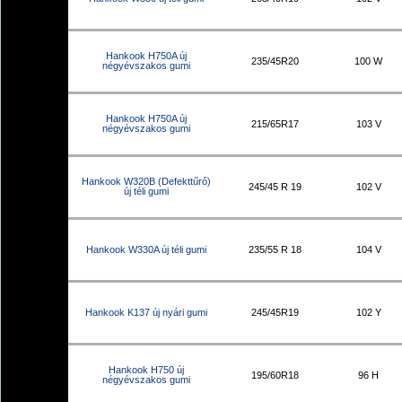
Hankook H750A új
235/45R20
100 W
négyévszakos gumi
Hankook H750A új
215/65R17
103 V
négyévszakos gumi
Hankook W320B (Defekttűrő)
245/45 R 19
102 V
új téli gumi
Hankook W330A új téli gumi
235/55 R 18
104 V
Hankook K137 új nyári gumi
245/45R19
102 Y
Hankook H750 új
195/60R18
96 H
négyévszakos gumi