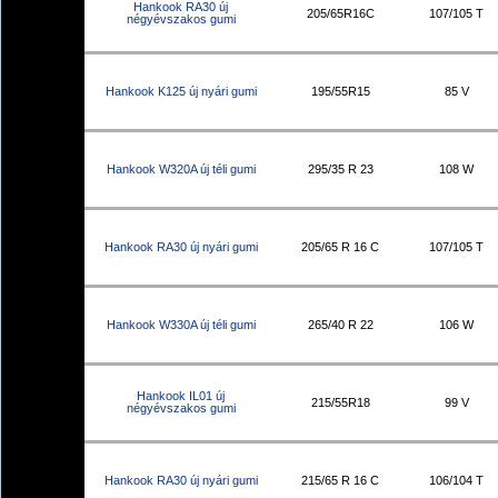
Hankook RA30 új
205/65R16C
107/105 T
négyévszakos gumi
Hankook K125 új nyári gumi
195/55R15
85 V
Hankook W320A új téli gumi
295/35 R 23
108 W
Hankook RA30 új nyári gumi
205/65 R 16 C
107/105 T
Hankook W330A új téli gumi
265/40 R 22
106 W
Hankook IL01 új
215/55R18
99 V
négyévszakos gumi
Hankook RA30 új nyári gumi
215/65 R 16 C
106/104 T