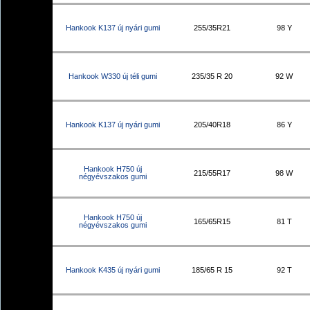
Hankook K137 új nyári gumi
255/35R21
98 Y
Hankook W330 új téli gumi
235/35 R 20
92 W
Hankook K137 új nyári gumi
205/40R18
86 Y
Hankook H750 új
215/55R17
98 W
négyévszakos gumi
Hankook H750 új
165/65R15
81 T
négyévszakos gumi
Hankook K435 új nyári gumi
185/65 R 15
92 T