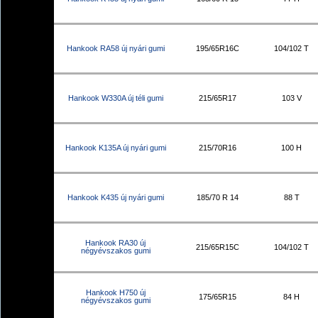
Hankook RA58 új nyári gumi
195/65R16C
104/102 T
Hankook W330A új téli gumi
215/65R17
103 V
Hankook K135A új nyári gumi
215/70R16
100 H
Hankook K435 új nyári gumi
185/70 R 14
88 T
Hankook RA30 új
215/65R15C
104/102 T
négyévszakos gumi
Hankook H750 új
175/65R15
84 H
négyévszakos gumi