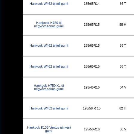
Hankook W462 új téli gumi
185/65R14
86 T
Hankook H750 új
185/65R15
88 H
négyévszakos gumi
Hankook W462 új téli gumi
185/65R15
88 T
Hankook W462 új téli gumi
185/65R15
88 T
Hankook H750 XL új
195/45R16
84 V
négyévszakos gumi
Hankook W452 új téli gumi
195/50 R 15
82 H
Hankook K135 Ventus új nyári
195/50R16
88 V
gumi