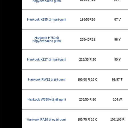
négyévszakos gumi
Hankook K135 új nyári gumi
195/55R16
87 V
Hankook H750 új
235/40R19
96 Y
négyévszakos gumi
Hankook K127 új nyári gumi
225/35 R 20
90 Y
Hankook RW12 új téli gumi
195/60 R 16 C
99/97 T
Hankook W330A új téli gumi
235/50 R 20
104 W
Hankook RA18 új nyári gumi
195/75 R 16 C
107/105 R