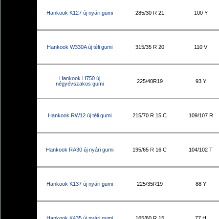
Hankook K127 új nyári gumi
285/30 R 21
100 Y
Hankook W330A új téli gumi
315/35 R 20
110 V
Hankook H750 új
225/40R19
93 Y
négyévszakos gumi
Hankook RW12 új téli gumi
215/70 R 15 C
109/107 R
Hankook RA30 új nyári gumi
195/65 R 16 C
104/102 T
Hankook K137 új nyári gumi
225/35R19
88 Y
Hankook K435 új nyári gumi
165/60 R 15
77 H