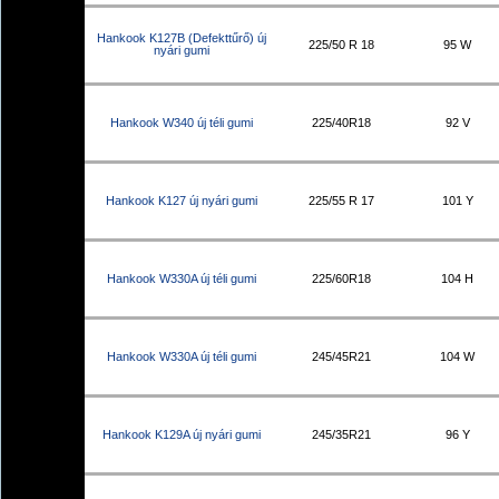
Hankook K127B (Defekttűrő) új
225/50 R 18
95 W
nyári gumi
Hankook W340 új téli gumi
225/40R18
92 V
Hankook K127 új nyári gumi
225/55 R 17
101 Y
Hankook W330A új téli gumi
225/60R18
104 H
Hankook W330A új téli gumi
245/45R21
104 W
Hankook K129A új nyári gumi
245/35R21
96 Y