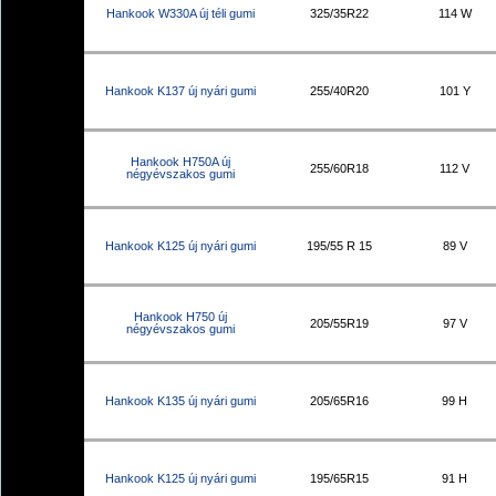
Hankook W330A új téli gumi
325/35R22
114 W
Hankook K137 új nyári gumi
255/40R20
101 Y
Hankook H750A új
255/60R18
112 V
négyévszakos gumi
Hankook K125 új nyári gumi
195/55 R 15
89 V
Hankook H750 új
205/55R19
97 V
négyévszakos gumi
Hankook K135 új nyári gumi
205/65R16
99 H
Hankook K125 új nyári gumi
195/65R15
91 H