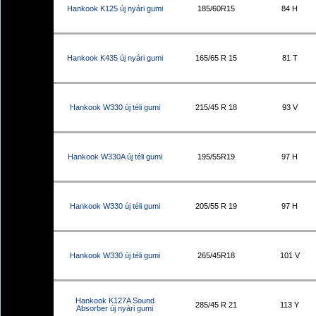
Hankook K125 új nyári gumi
185/60R15
84 H
Hankook K435 új nyári gumi
165/65 R 15
81 T
Hankook W330 új téli gumi
215/45 R 18
93 V
Hankook W330A új téli gumi
195/55R19
97 H
Hankook W330 új téli gumi
205/55 R 19
97 H
Hankook W330 új téli gumi
265/45R18
101 V
Hankook K127A Sound
285/45 R 21
113 Y
Absorber új nyári gumi