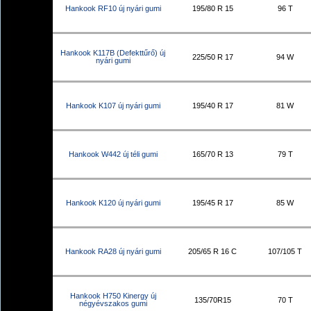
Hankook RF10 új nyári gumi
195/80 R 15
96 T
Hankook K117B (Defekttűrő) új
225/50 R 17
94 W
nyári gumi
Hankook K107 új nyári gumi
195/40 R 17
81 W
Hankook W442 új téli gumi
165/70 R 13
79 T
Hankook K120 új nyári gumi
195/45 R 17
85 W
Hankook RA28 új nyári gumi
205/65 R 16 C
107/105 T
Hankook H750 Kinergy új
135/70R15
70 T
négyévszakos gumi