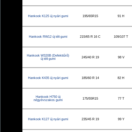
Hankook K125 új nyári gumi
195/65R15
91 H
Hankook RW12 új téli gumi
215/65 R 16 C
109/107 T
Hankook W320B (Defekttűrő)
245/40 R 19
98 V
új téli gumi
Hankook K435 új nyári gumi
185/60 R 14
82 H
Hankook H750 új
175/55R15
77 T
négyévszakos gumi
Hankook K127 új nyári gumi
235/45 R 19
99 Y