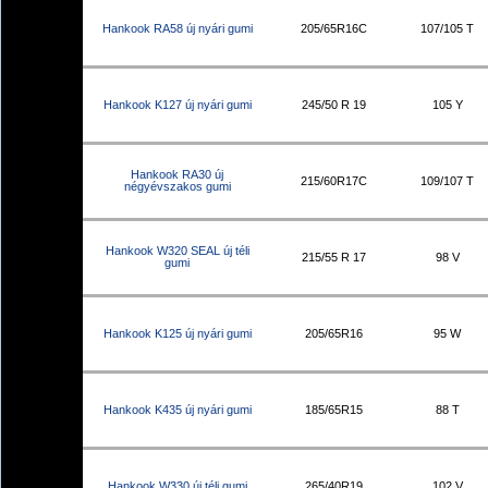
Hankook RA58 új nyári gumi
205/65R16C
107/105 T
Hankook K127 új nyári gumi
245/50 R 19
105 Y
Hankook RA30 új
215/60R17C
109/107 T
négyévszakos gumi
Hankook W320 SEAL új téli
215/55 R 17
98 V
gumi
Hankook K125 új nyári gumi
205/65R16
95 W
Hankook K435 új nyári gumi
185/65R15
88 T
Hankook W330 új téli gumi
265/40R19
102 V