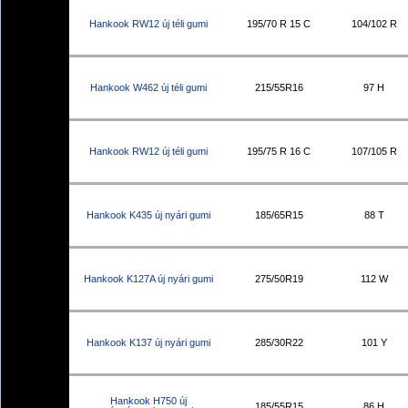
Hankook RW12 új téli gumi
195/70 R 15 C
104/102 R
Hankook W462 új téli gumi
215/55R16
97 H
Hankook RW12 új téli gumi
195/75 R 16 C
107/105 R
Hankook K435 új nyári gumi
185/65R15
88 T
Hankook K127A új nyári gumi
275/50R19
112 W
Hankook K137 új nyári gumi
285/30R22
101 Y
Hankook H750 új
185/55R15
86 H