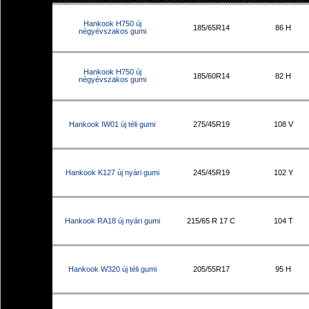
Hankook H750 új
185/65R14
86 H
négyévszakos gumi
Hankook H750 új
185/60R14
82 H
négyévszakos gumi
Hankook IW01 új téli gumi
275/45R19
108 V
Hankook K127 új nyári gumi
245/45R19
102 Y
Hankook RA18 új nyári gumi
215/65 R 17 C
104 T
Hankook W320 új téli gumi
205/55R17
95 H