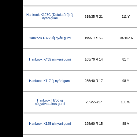
Hankook K127C (Defekttűrő) új
315/35 R 21
111 Y
nyári gumi
Hankook RA58 új nyári gumi
195/70R15C
104/102 R
Hankook K435 új nyári gumi
165/70 R 14
81 T
Hankook K117 új nyári gumi
255/40 R 17
98 Y
Hankook H750 új
235/55R17
103 W
négyévszakos gumi
Hankook K125 új nyári gumi
195/60 R 15
88 V