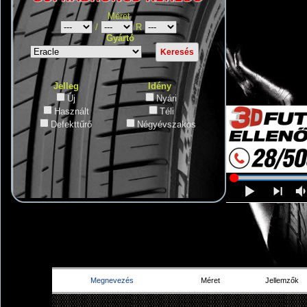
Méret
/
R
Gyártó
Jelleg
Idény
Új
Nyári
Használt
Téli
Defekttűrő
Négyévszakos
Megnevezés
Méret
Jellemzők