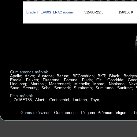
Eracle T_ER80S_ERAC új gumi
315/80R22.5
156/150 K
Gumiabroncs márkák
Apollo
;
Arivo
;
Austone
;
Barum
;
BFGoodrich
;
BKT
;
Black
;
Bridges
Eracle
;
Falken
;
Firestone
;
Fortune
;
Fulda
;
Giti
;
Goodride
;
Good
LingLong
;
Marshal
;
Mastersteel
;
Michelin
;
Momo
;
Nankang
;
Nex
Sava
;
Security
;
Seha
;
Semperit
;
Sumitomo
;
Sumitumo
;
Sunitrac
;
Felni márkák
;
7x16ET35
;
Aluett
;
Continental
;
Laufenn
;
Toyo
;
Gumis szószedet:
Gumiabroncs
Téligumi
Prémium téligumit
Té